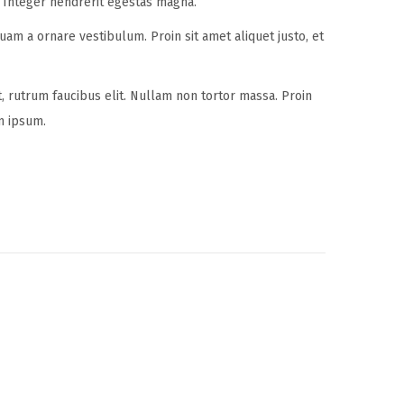
. Integer hendrerit egestas magna.
uam a ornare vestibulum. Proin sit amet aliquet justo, et
t, rutrum faucibus elit. Nullam non tortor massa. Proin
um ipsum.