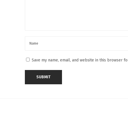
c
c
a
s
i
o
n
Save my name, email, and website in this browser fo
H
o
w
t
o
w
e
a
r