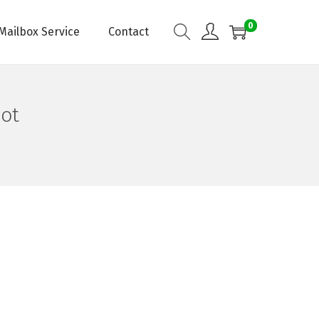
0
Mailbox Service
Contact
ot