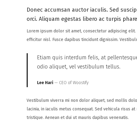
s
g
s
Donec accumsan auctor iaculis. Sed suscipi
t
u
t
orci. Aliquam egestas libero ac turpis phar
e
s
e
Lorem ipsum dolor sit amet, consectetur adipiscing elit.
d
t
d
efficitur nisl. Fusce dapibus tincidunt dignissim. Vestib
o
2
i
n
9
n
Etiam quis interdum felis, at pellentesqu
,
odio aliquet, vel vestibulum tellus.
2
0
Lee Hari
— CEO of Woostify
2
4
Vestibulum viverra mi non dolor aliquet, sed mollis dolo
lacinia, in iaculis metus consequat. Sed vehicula risus a
tristique. Aenean et dui ut mauris dapibus venenatis.