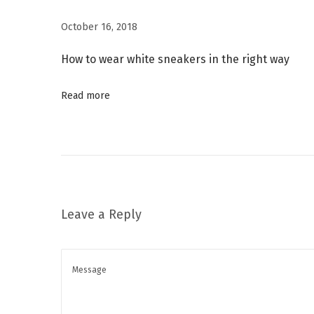
s
October 16, 2018
f
o
How to wear white sneakers in the right way
r
a
Read more
n
y
a
n
d
Leave a Reply
e
v
e
r
y
o