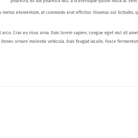
pharetra, ex dui pharetra nisl, a scelerisque ipsum nulla ac sem
u metus elementum, at commodo erat efficitur. Vivamus sol licitudin, q
t arcu. Cras eu risus urna. Duis lorem sapien, congue eget nisl sit ame
la. Donec ornare molestie vehicula. Duis feugiat iaculis. Fusce ferment