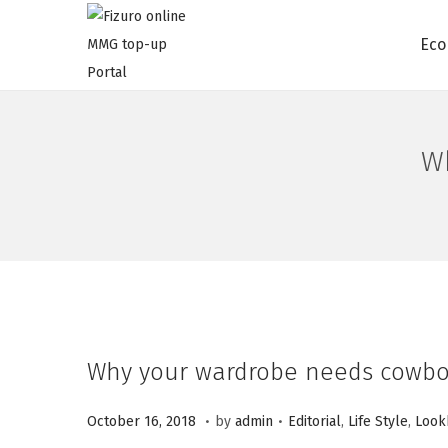
Eco
W
Why your wardrobe needs cowbo
.
.
P
A
P
October 16, 2018
by
admin
Editorial
,
Life Style
,
Look
o
u
o