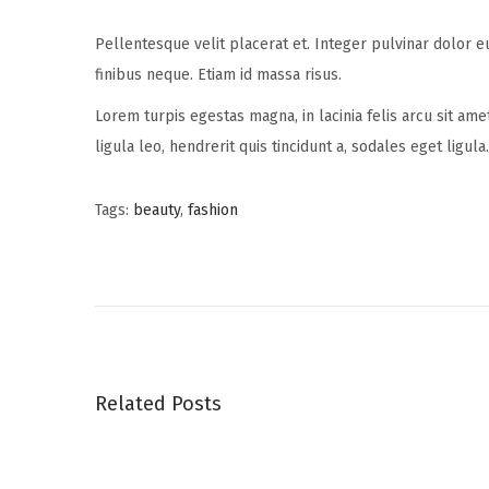
Pellentesque velit placerat et. Integer pulvinar dolor e
finibus neque. Etiam id massa risus.
Lorem turpis egestas magna, in lacinia felis arcu sit ame
ligula leo, hendrerit quis tincidunt a, sodales eget ligu
Tags
:
beauty
,
fashion
S
u
m
m
e
r
Related Posts
h
a
t