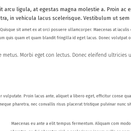
t arcu ligula, at egestas magna molestie a. Proin ac e
etra, in vehicula lacus scelerisque. Vestibulum ut sem 
 Quisque sit amet ex at orci posuere ullamcorper. Maecenas at iaculis
ulum quis quam et quam blandit fringilla id eget lacus. Donec volutpat 
e metus. Morbi eget con lectus. Donec eleifend ultricies 
r vulputate. Proin lacus ante, aliquet a libero eget, efficitur conse q
t neque pharetra, nec convallis risus placerat tristique pulvinar nunc 
Maecenas eu ante a elit tempus fermentum. Aliquam com modo t